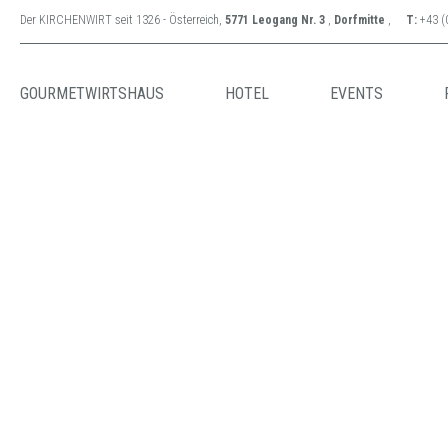
Der KIRCHENWIRT seit 1326 - Österreich,
5771 Leogang Nr. 3
,
Dorfmitte
,
T:
+43 (
GOURMETWIRTSHAUS
HOTEL
EVENTS