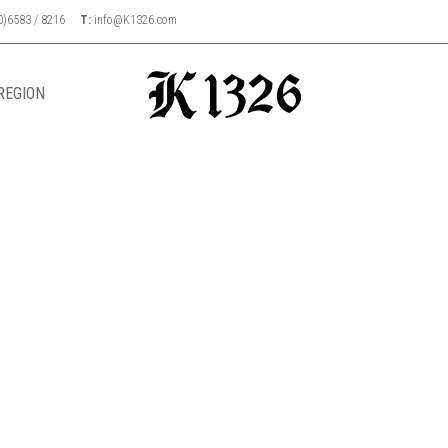
0)6583 / 8216
T:
info@K1326.com
REGION