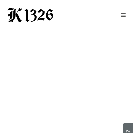
GOURMETWIRTSHAUS
HOTEL
EVENTS
REGION
ZIMMER
BUCHEN
KONTAKT
ANFRAGE
NEWS
CHRONIK