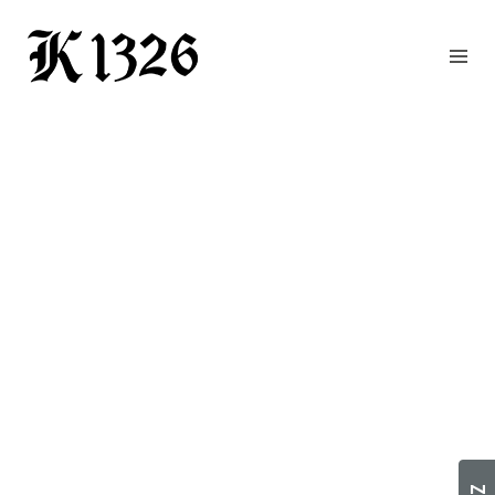
GOURMETWIRTSHAUS
HOTEL
EVENTS
REGION
ZIMMER
BUCHEN
KONTAKT
ANFRAGE
NEWS
CHRONIK