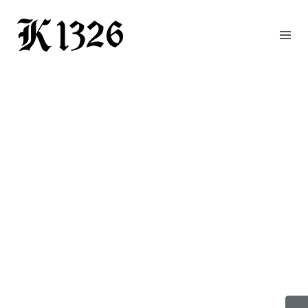
GOURMETWIRTSHAUS
HOTEL
EVENTS
REGION
ZIMMER
BUCHEN
KONTAKT
ANFRAGE
NEWS
CHRONIK