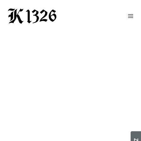
GOURMETWIRTSHAUS
HOTEL
EVENTS
REGION
ZIMMER
BUCHEN
KONTAKT
ANFRAGE
NEWS
CHRONIK