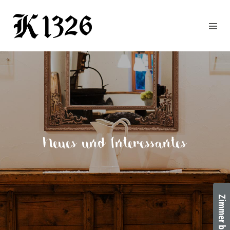
GOURMETWIRTSHAUS
HOTEL
EVENTS
REGION
ZIMMER
BUCHEN
KONTAKT
Neues und Interessantes
ANFRAGE
NEWS
CHRONIK
Zimmer buchen