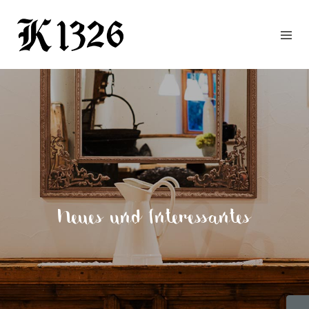
GOURMETWIRTSHAUS
HOTEL
EVENTS
REGION
ZIMMER
BUCHEN
KONTAKT
ANFRAGE
Neues und Interessantes
NEWS
CHRONIK