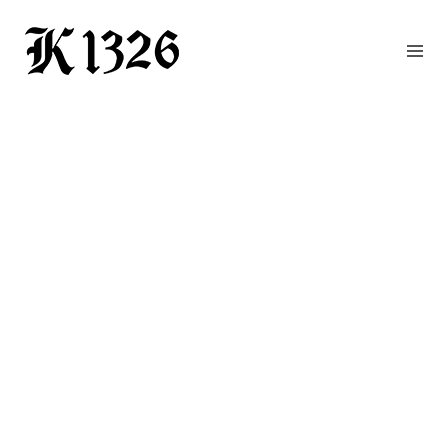
GOURMETWIRTSHAUS
HOTEL
EVENTS
REGION
ZIMMER
BUCHEN
KONTAKT
ANFRAGE
NEWS
CHRONIK