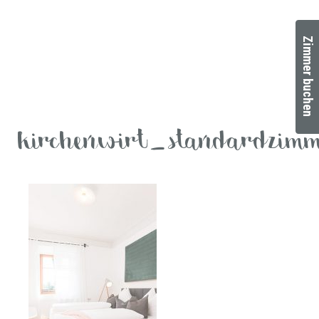
Zimmer buchen
kirchenwirt_standardzim