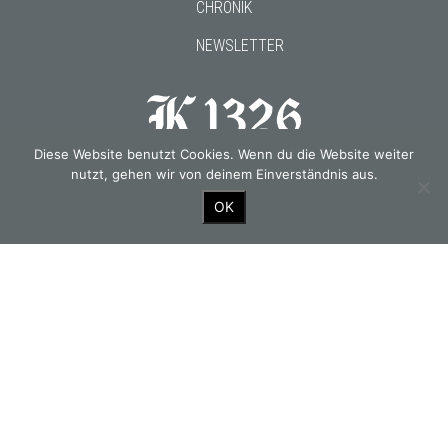
CHRONIK
NEWSLETTER
Diese Website benutzt Cookies. Wenn du die Website weiter
Gourmetwirtshaus & Historisches Hotel seit 1326
nutzt, gehen wir von deinem Einverständnis aus.
OK
OUR PARTNERS
© 2026 Kirchenwirt.
PRESSE
DSGVO
AGB
IMPRESSUM
fine data works GmbH
Design & Production: