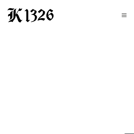
GOURMETWIRTSHAUS
HOTEL
EVENTS
REGION
ZIMMER
BUCHEN
KONTAKT
ANFRAGE
NEWS
CHRONIK