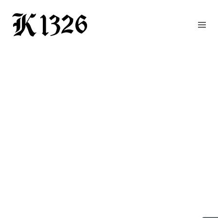
GOURMETWIRTSHAUS
HOTEL
EVENTS
REGION
ZIMMER
BUCHEN
KONTAKT
ANFRAGE
NEWS
CHRONIK