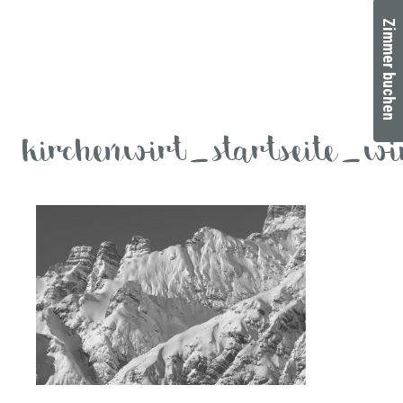
Zimmer buchen
kirchenwirt_startseite_w