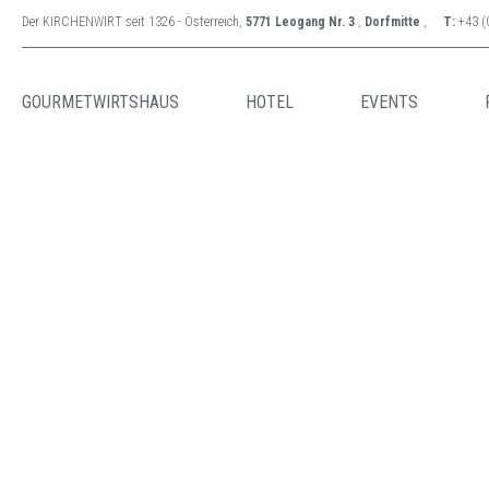
Der KIRCHENWIRT seit 1326 - Österreich,
5771 Leogang Nr. 3
,
Dorfmitte
,
T:
+43 (
GOURMETWIRTSHAUS
HOTEL
EVENTS