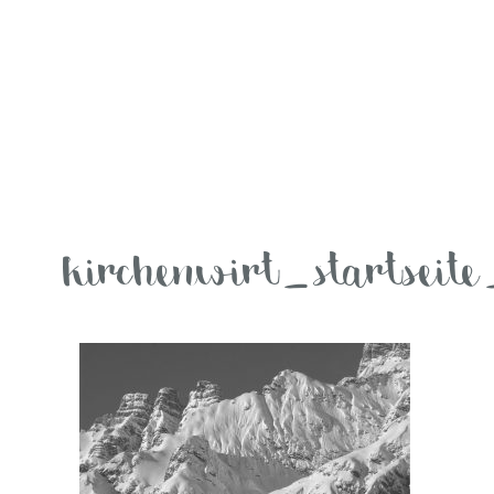
kirchenwirt_startsei