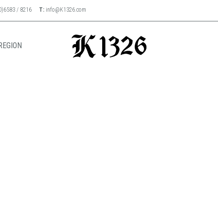
0)6583 / 8216
T:
info@K1326.com
REGION