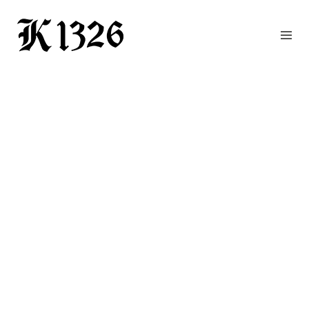
GOURMETWIRTSHAUS
HOTEL
EVENTS
REGION
ZIMMER
BUCHEN
KONTAKT
ANFRAGE
NEWS
CHRONIK