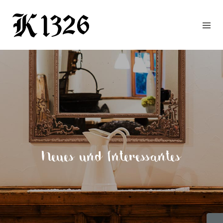
GOURMETWIRTSHAUS
HOTEL
EVENTS
REGION
ZIMMER
BUCHEN
KONTAKT
ANFRAGE
Neues und Interessantes
NEWS
CHRONIK